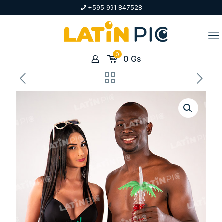
+595 991 847528
0
0
Gs