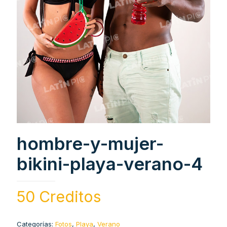
hombre-y-mujer-
bikini-playa-verano-4
50 Creditos
Categorías:
Fotos
,
Playa
,
Verano