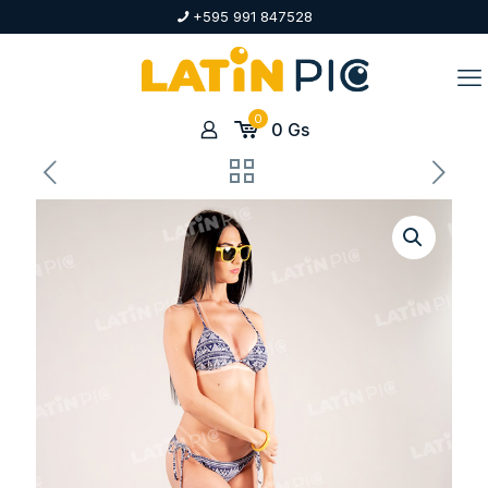
+595 991 847528
0
0
Gs