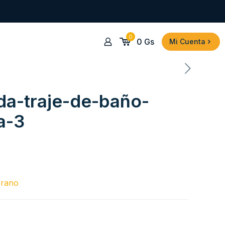
0
0
Gs
Mi Cuenta
a-traje-de-baño-
a-3
erano