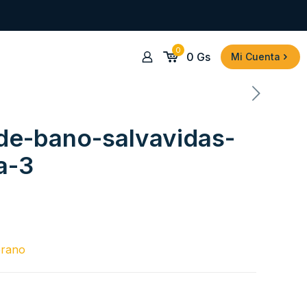
0
0
Gs
Mi Cuenta
-de-bano-salvavidas-
a-3
erano