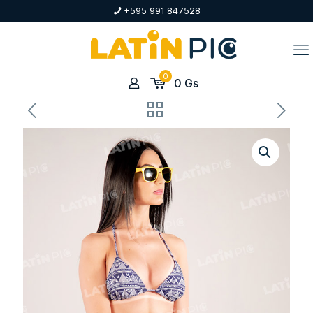
+595 991 847528
0
0
Gs