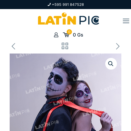
+595 991 847528
0
0
Gs