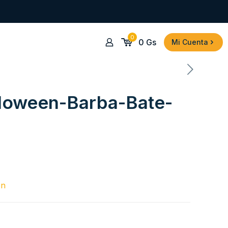
0
0
Gs
Mi Cuenta
loween-Barba-Bate-
en