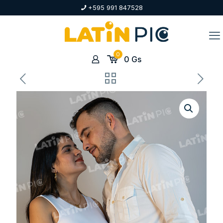
+595 991 847528
0
0
Gs