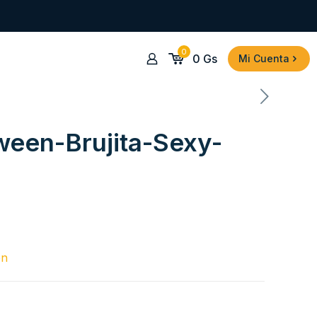
0
0
Gs
Mi Cuenta
ween-Brujita-Sexy-
en