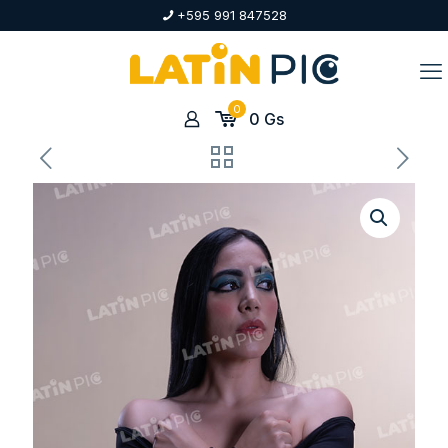
+595 991 847528
0
0
Gs