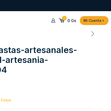
0
0
Gs
Mi Cuenta
stas-artesanales-
l-artesania-
04
,
Fotos