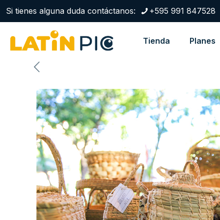
Si tienes alguna duda contáctanos:
+595 991 847528
Tienda
Planes