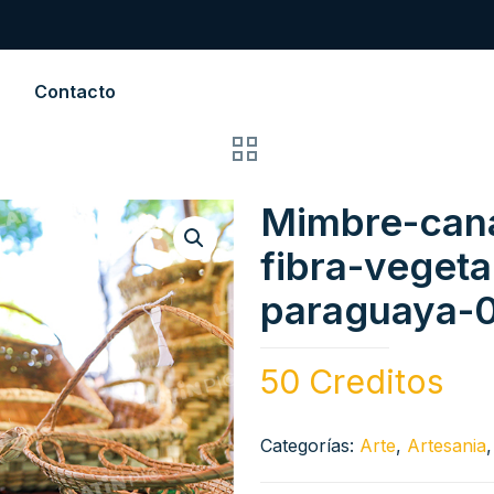
Contacto
Mimbre-cana
fibra-vegeta
paraguaya-
50 Creditos
Categorías:
Arte
,
Artesania