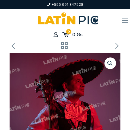
+595 991 847528
0
0
Gs