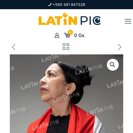
+595 991 847528
0
0
Gs