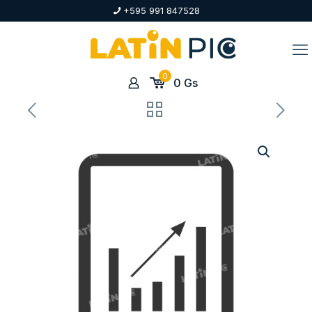
+595 991 847528
0
0
Gs