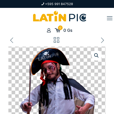
+595 991 847528
0
0
Gs