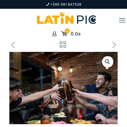
+595 991 847528
0
0
Gs