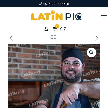
+595 991 847528
0
0
Gs